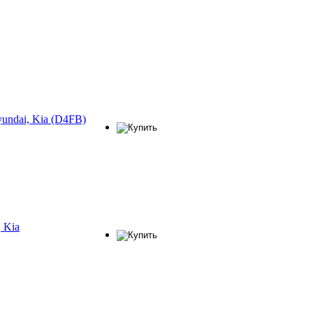
undai, Kia (D4FB)
 Kia