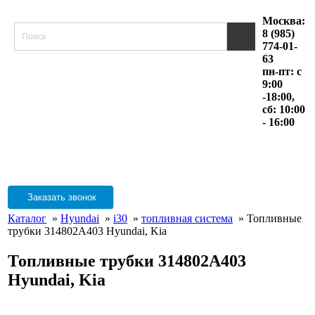
Москва:
8 (985)
774-01-
63
пн-пт: с
9:00
-18:00,
сб: 10:00
- 16:00
Заказать звонок
Каталог
»
Hyundai
»
i30
»
топливная система
» Топливные
трубки 314802A403 Hyundai, Kia
Топливные трубки 314802A403
Hyundai, Kia