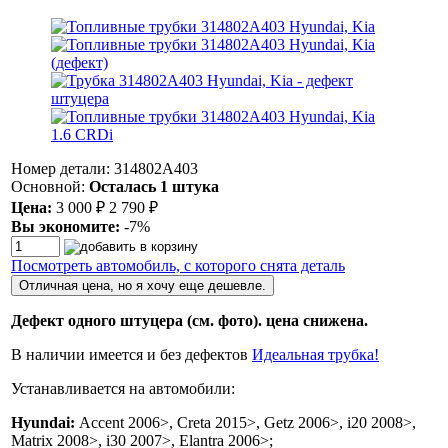
Номер детали: 314802A403
Основной:
Осталась 1 штука
Цена:
3 000
₽
2 790
₽
Вы экономите:
-7%
Посмотреть автомобиль, с которого снята деталь
Отличная цена, но я хочу еще дешевле.
Дефект одного штуцера (см. фото). цена снижена.
В наличии имеется и без дефектов
Идеальная трубка!
Устанавливается на автомобили:
Hyundai:
Accent 2006>, Creta 2015>, Getz 2006>, i20 2008>,
Matrix 2008>, i30 2007>, Elantra 2006>;