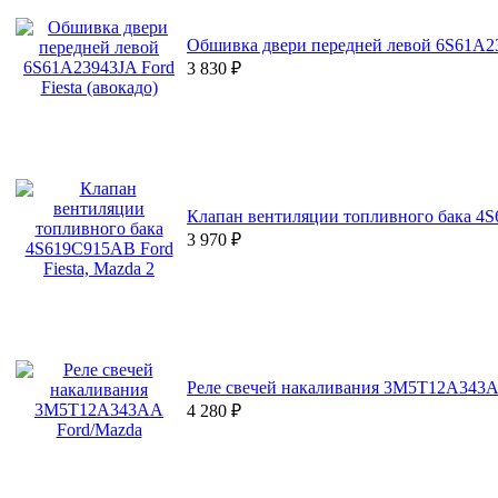
Обшивка двери передней левой 6S61A239
3 830
₽
Клапан вентиляции топливного бака 4S6
3 970
₽
Реле свечей накаливания 3M5T12A343A
4 280
₽