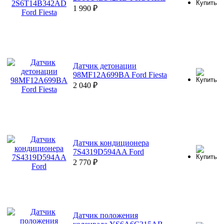
1 990
₽
Датчик детонации
98MF12A699BA Ford Fiesta
2 040
₽
Датчик кондиционера
7S4319D594AA Ford
2 770
₽
Датчик положения