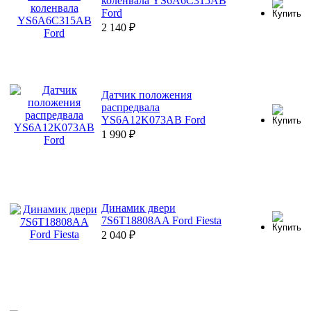
коленвала YS6A6C315AB
Ford
2 140
₽
Датчик положения
распредвала
YS6A12K073AB Ford
1 990
₽
Динамик двери
7S6T18808AA Ford Fiesta
2 040
₽