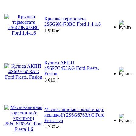
Крышка термостата
2S6G9K478BC Ford 1.4-1.6
1 990
₽
Кулиса АКПП
4S6P7C453AG Ford Fiesta,
Fusion
3 010
₽
Маслозаливная горловина (с
крышкой) 2S6G6763AC Ford
Fiesta 1,6
2 730
₽