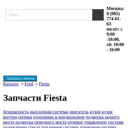
Москва:
8 (985)
774-01-
63
пн-пт: с
9:00
-18:00,
сб: 10:00
- 16:00
Заказать звонок
Каталог
»
Ford
»
Fiesta
Запчасти Fiesta
безопасность
выхлопная система
двигатель
кузов
кузов
внутри
оптика
отопление и кондиционер
подвеска заднего
моста
подвеска переднего моста
рулевое управление
система
охлаждения
стекла
топливная система
тормозная система