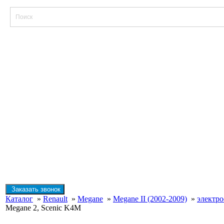
Заказать звонок
Каталог
»
Renault
»
Megane
»
Megane II (2002-2009)
»
электр
Megane 2, Scenic K4M