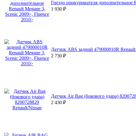
Гнездо прикуривателя дополнительное Re
1 930
₽
Датчик ABS задний 479000010R Renault M
2 730
₽
Датчик Air Bag (бокового удара) 8200728
2 430
₽