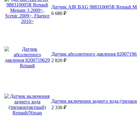
Датчик AIR BAG 988310005R Renault Meg
6 680
₽
Датчик абсолютного давления 820071962
2 820
₽
Датчик включения заднего хода (трехкон
2 330
₽