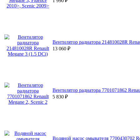
1 990
₽
Вентилятор радиатора 214810028R Renaul
13 060
₽
Вентилятор радиатора 7701071862 Renaul
5 830
₽
Водяной насос омывателя 7700430702 Ren