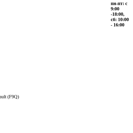
пн-пт: с
9:00
-18:00,
сб: 10:00
- 16:00
ult (F9Q)