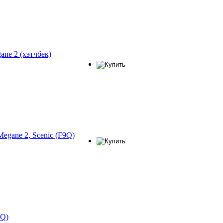
ane 2 (хэтчбек)
gane 2, Scenic (F9Q)