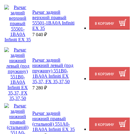
Рычаг задний
верхний правый
55501-1BA0A Infiniti
EX 35
7 040
₽
Рычаг задний
нижний левый (под
пружину) 551B0-
1BA0A Infiniti EX
35,37, FX 35,37,50
7 280
₽
Рычаг задний
нижний правый
(стальной) 551A0-
1BA0A Infiniti EX 35