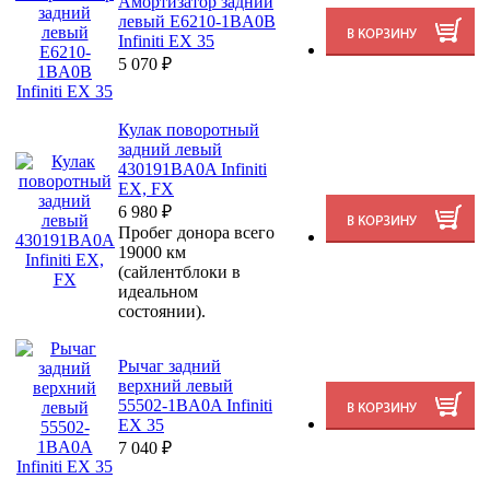
Амортизатор задний
левый E6210-1BA0B
Infiniti EX 35
5 070
₽
Кулак поворотный
задний левый
430191BA0A Infiniti
EX, FX
6 980
₽
Пробег донора всего
19000 км
(сайлентблоки в
идеальном
состоянии).
Рычаг задний
верхний левый
55502-1BA0A Infiniti
EX 35
7 040
₽