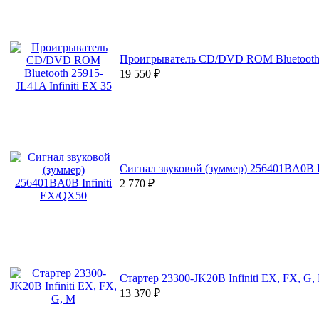
Проигрыватель CD/DVD ROM Bluetooth 2
19 550
₽
Сигнал звуковой (зуммер) 256401BA0B I
2 770
₽
Стартер 23300-JK20B Infiniti EX, FX, G,
13 370
₽