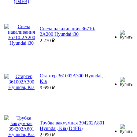
Свеча накаливания 36710-
2A200 Hyundai i30
2 270
₽
Стартер 361002A300 Hyundai,
Kia
9 690
₽
Трубка вакуумная 394202A801
Hyundai, Kia (D4FB)
2 990
₽