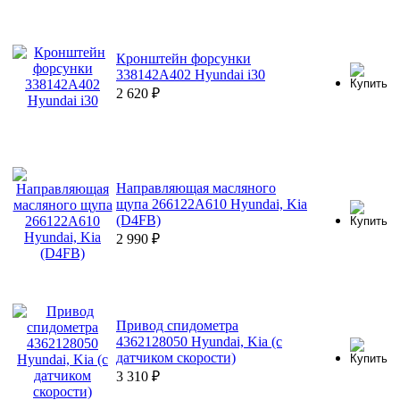
Кронштейн форсунки
338142A402 Hyundai i30
2 620
₽
Направляющая масляного
щупа 266122A610 Hyundai, Kia
(D4FB)
2 990
₽
Привод спидометра
4362128050 Hyundai, Kia (с
датчиком скорости)
3 310
₽