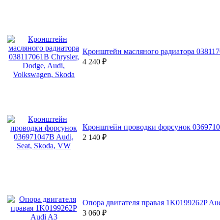
Кронштейн масляного радиатора 03811706
4 240
₽
Кронштейн проводки форсунок 03697104
2 140
₽
Опора двигателя правая 1K0199262P Au
3 060
₽