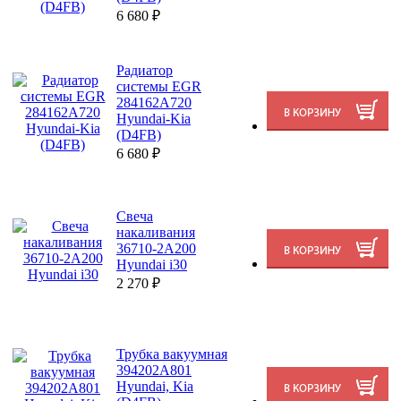
6 680
₽
Радиатор
системы EGR
284162A720
Hyundai-Kia
(D4FB)
6 680
₽
Свеча
накаливания
36710-2A200
Hyundai i30
2 270
₽
Трубка вакуумная
394202A801
Hyundai, Kia