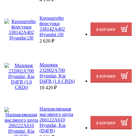
Кронштейн
форсунки
338142A402
Hyundai i30
2 620
₽
Маховик
232002A700
Hyundai, Kia
D4FB (1.6 CRDi)
10 420
₽
Направляющая
масляного щупа
266122A610
Hyundai, Kia
(D4FB)