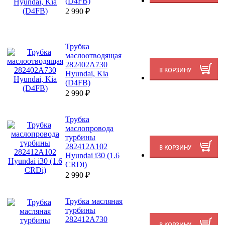
(D4FB)
2 990
₽
Трубка
маслоотводящая
282402A730
Hyundai, Kia
(D4FB)
2 990
₽
Трубка
маслопровода
турбины
282412A102
Hyundai i30 (1.6
CRDi)
2 990
₽
Трубка масляная
турбины
282412A730