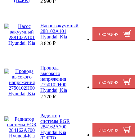
2 990
₽
Насос вакуумный
288102A101
Hyundai, Kia
3 820
₽
Провода
высокого
напряжения
2750102H00
Hyundai, Kia
2 770
₽
Радиатор
системы EGR
284162A700
Hyundai-Kia
(D4FB)