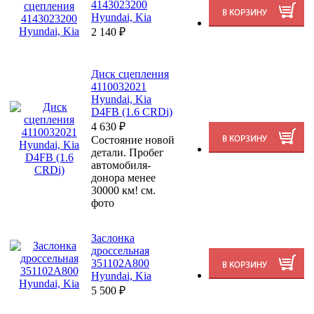
4143023200
Hyundai, Kia
2 140
₽
Диск сцепления
4110032021
Hyundai, Kia
D4FB (1.6 CRDi)
4 630
₽
Состояние новой
детали. Пробег
автомобиля-
донора менее
30000 км! см.
фото
Заслонка
дроссельная
351102A800
Hyundai, Kia
5 500
₽