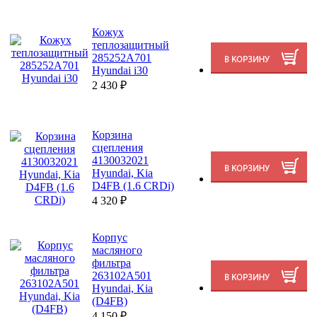
Кожух
теплозащитный
285252A701
Hyundai i30
2 430
₽
Корзина
сцепления
4130032021
Hyundai, Kia
D4FB (1.6 CRDi)
4 320
₽
Корпус
масляного
фильтра
263102A501
Hyundai, Kia
(D4FB)
4 150
₽