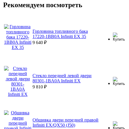
Рекомендуем посмотреть
Горловина топливного бака
17220-1BB0A Infiniti EX 35
9 640
₽
Стекло передней левой двери
80301-1BA0A Infiniti EX
9 810
₽
Обшивка двери передней правой
Infiniti EX/QX50 (J50)