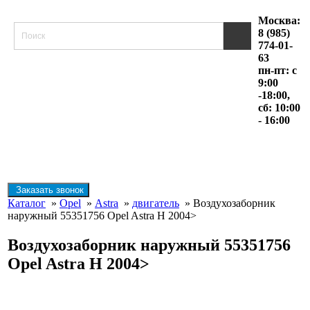
Москва:
8 (985)
774-01-
63
пн-пт: с
9:00
-18:00,
сб: 10:00
- 16:00
Заказать звонок
Каталог
»
Opel
»
Astra
»
двигатель
» Воздухозаборник
наружный 55351756 Opel Astra H 2004>
Воздухозаборник наружный 55351756
Opel Astra H 2004>