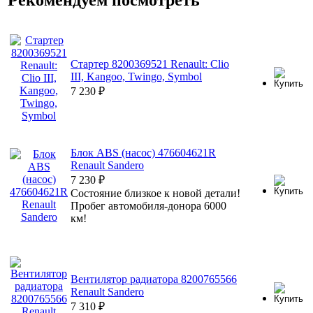
Стартер 8200369521 Renault: Clio
III, Kangoo, Twingo, Symbol
7 230
₽
Блок ABS (насос) 476604621R
Renault Sandero
7 230
₽
Состояние близкое к новой детали!
Пробег автомобиля-донора 6000
км!
Вентилятор радиатора 8200765566
Renault Sandero
7 310
₽