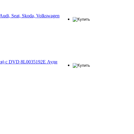
udi, Seat, Skoda, Volkswagen
ия) с DVD 8L0035192E Ауди