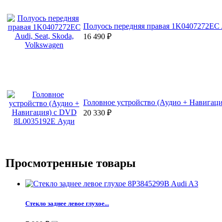
Полуось передняя правая 1K0407272EC A
16 490
₽
Головное устройство (Аудио + Навигац
20 330
₽
Просмотренные товары
Стекло заднее левое глухое...