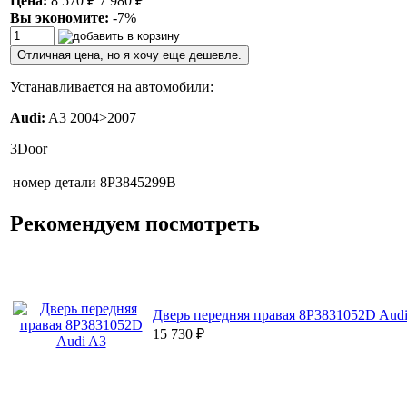
Цена:
8 570
₽
7 980
₽
Вы экономите:
-7%
Отличная цена, но я хочу еще дешевле.
Устанавливается на автомобили:
Audi:
A3 2004>2007
3Door
номер детали
8P3845299B
Рекомендуем посмотреть
Дверь передняя правая 8P3831052D Aud
15 730
₽