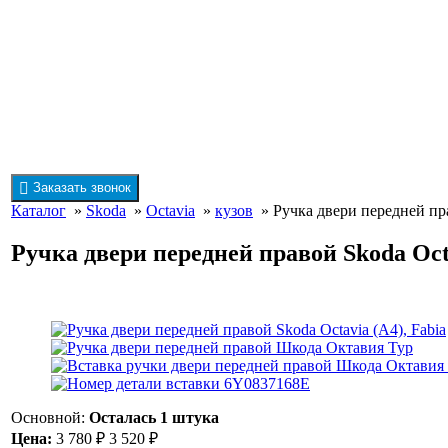
Заказать звонок
Каталог
»
Skoda
»
Octavia
»
кузов
» Ручка двери передней пра
Ручка двери передней правой Skoda Octa
Основной:
Осталась 1 штука
Цена:
3 780
₽
3 520
₽