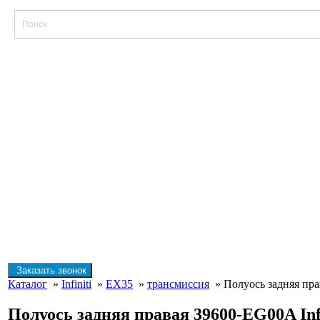
Заказать звонок
Каталог
»
Infiniti
»
EX35
»
трансмиссия
» Полуось задняя прав
Полуось задняя правая 39600-EG00A Infi