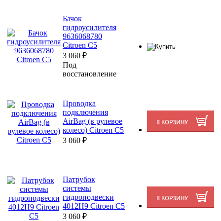
Бачок
гидроусилителя
9636068780
Citroen C5
3 060
₽
Под
восстановление
Проводка
подключения
AirBag (в рулевое
колесо) Citroen C5
3 060
₽
Патрубок
системы
гидроподвески
4012H9 Citroen C5
3 060
₽