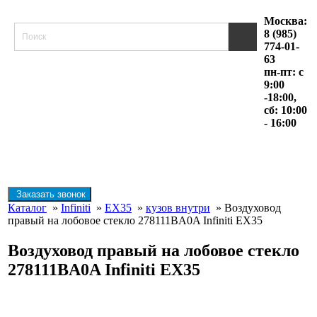
Москва:
8 (985)
774-01-
63
пн-пт: с
9:00
-18:00,
сб: 10:00
- 16:00
Заказать звонок
Каталог
»
Infiniti
»
EX35
»
кузов внутри
» Воздуховод
правый на лобовое стекло 278111BA0A Infiniti EX35
Воздуховод правый на лобовое стекло
278111BA0A Infiniti EX35