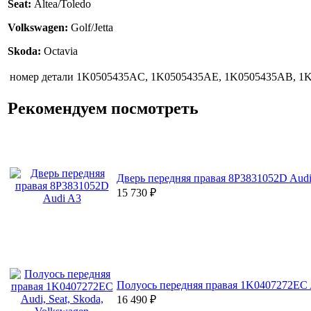
Seat:
Altea/Toledo
Volkswagen:
Golf/Jetta
Skoda:
Octavia
номер детали
1K0505435AC, 1K0505435AE, 1K0505435AB, 1
Рекомендуем посмотреть
Дверь передняя правая 8P3831052D Aud
15 730
₽
Полуось передняя правая 1K0407272EC A
16 490
₽