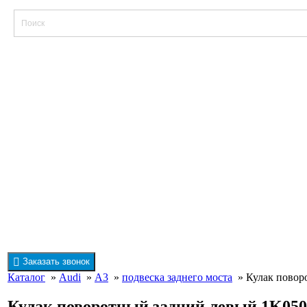
Заказать звонок
Каталог
»
Audi
»
A3
»
подвеска заднего моста
» Кулак поворо
Кулак поворотный задний левый 1K05054