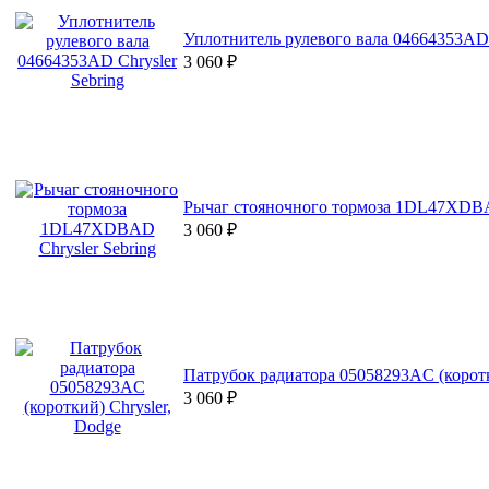
Уплотнитель рулевого вала 04664353AD 
3 060
₽
Рычаг стояночного тормоза 1DL47XDBAD
3 060
₽
Патрубок радиатора 05058293AC (коротк
3 060
₽