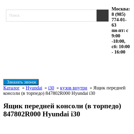
Москва:
8 (985)
774-01-
63
пн-пт: с
9:00
-18:00,
сб: 10:00
- 16:00
Заказать звонок
Каталог
»
Hyundai
»
i30
»
кузов внутри
» Ящик передней
консоли (в торпедо) 847802R000 Hyundai i30
Ящик передней консоли (в торпедо)
847802R000 Hyundai i30