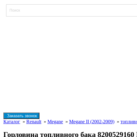
Заказать звонок
Каталог
»
Renault
»
Megane
»
Megane II (2002-2009)
»
топливн
Горловина топливного бака 8200529160 