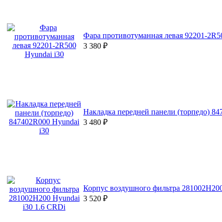
Фара противотуманная левая 92201-2R50
3 380
₽
Накладка передней панели (торпедо) 84
3 480
₽
Корпус воздушного фильтра 281002H200
3 520
₽