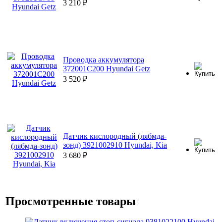
3 210
₽
Проводка аккумулятора
372001С200 Hyundai Getz
3 520
₽
Датчик кислородный (лябмда-
зонд) 3921002910 Hyundai, Kia
3 680
₽
Просмотренные товары