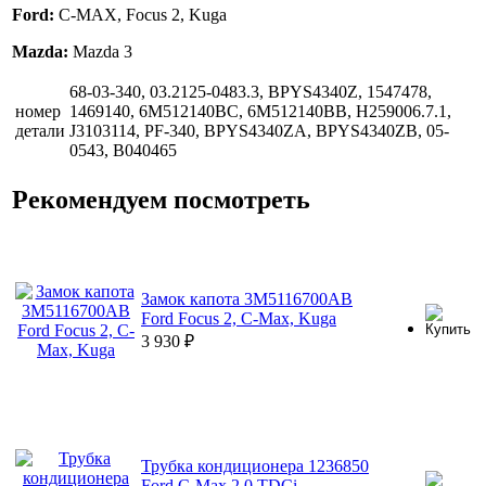
Ford:
C-MAX, Focus 2, Kuga
Mazda:
Mazda 3
68-03-340, 03.2125-0483.3, BPYS4340Z, 1547478,
номер
1469140, 6M512140BC, 6M512140BB, H259006.7.1,
детали
J3103114, PF-340, BPYS4340ZA, BPYS4340ZB, 05-
0543, B040465
Рекомендуем посмотреть
Замок капота 3M5116700AB
Ford Focus 2, C-Max, Kuga
3 930
₽
Трубка кондиционера 1236850
Ford C-Max 2.0 TDCi