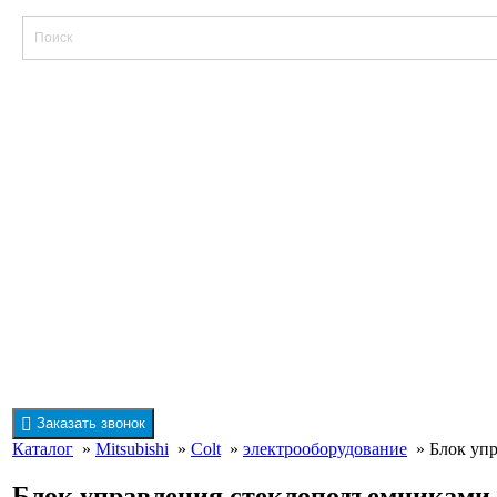
Заказать звонок
Каталог
»
Mitsubishi
»
Colt
»
электрооборудование
» Блок упра
Блок управления стеклоподъемниками 860