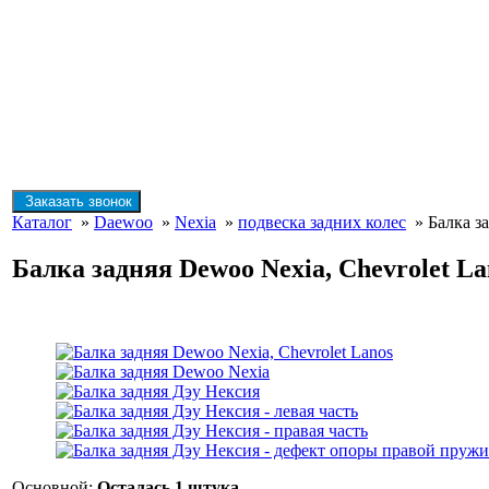
Заказать звонок
Каталог
»
Daewoo
»
Nexia
»
подвеска задних колес
» Балка за
Балка задняя Dewoo Nexia, Chevrolet La
Основной:
Осталась 1 штука