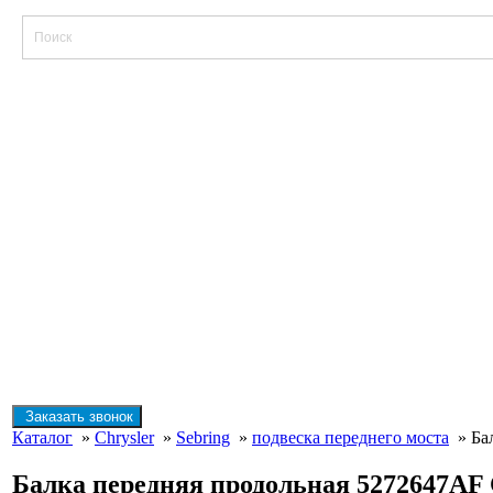
Заказать звонок
Каталог
»
Chrysler
»
Sebring
»
подвеска переднего моста
» Бал
Балка передняя продольная 5272647AF C