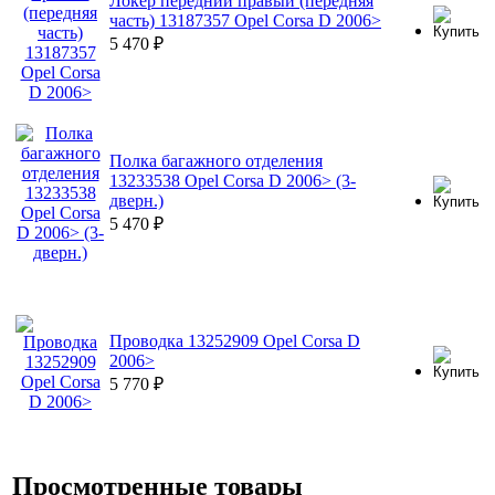
Локер передний правый (передняя
часть) 13187357 Opel Corsa D 2006>
5 470
₽
Полка багажного отделения
13233538 Opel Corsa D 2006> (3-
дверн.)
5 470
₽
Проводка 13252909 Opel Corsa D
2006>
5 770
₽
Просмотренные товары