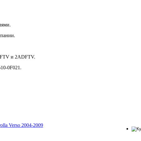
лями.
спании.
CDFTV и 2ADFTV.
510-0F021.
olla Verso 2004-2009