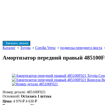
Заказать звонок
Каталог
»
Toyota
»
Corolla Verso
»
подвеска переднего моста
»
Амортизатор передний правый 485100F02
Номер детали: 485100F021
Основной:
Осталась 1 штука
Цена:
4 970
₽
4 630
₽