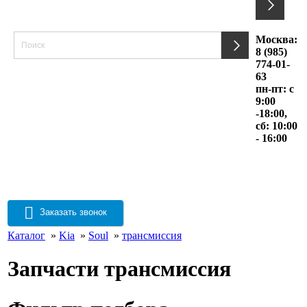
Москва:
8 (985)
774-01-
63
пн-пт: с
9:00
-18:00,
сб: 10:00
- 16:00
Заказать звонок
Каталог
»
Kia
»
Soul
»
трансмиссия
Запчасти трансмиссия