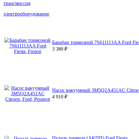
трансмиссия
электрооборудование
Барабан тормозной 7S611113AA Ford Fies
3 380
₽
Насос вакуумный 3M5Q2A451AC Citroen,
4 910
₽
Педаль тормоза (АКПП) Ford Fiesta