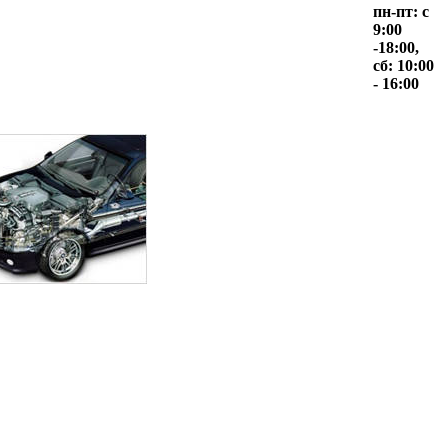
пн-пт: с
9:00
-18:00,
сб: 10:00
- 16:00