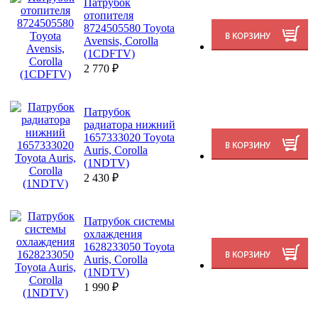
Патрубок
отопителя
8724505580 Toyota
Avensis, Corolla
(1CDFTV)
2 770
₽
Патрубок
радиатора нижний
1657333020 Toyota
Auris, Corolla
(1NDTV)
2 430
₽
Патрубок системы
охлаждения
1628233050 Toyota
Auris, Corolla
(1NDTV)
1 990
₽