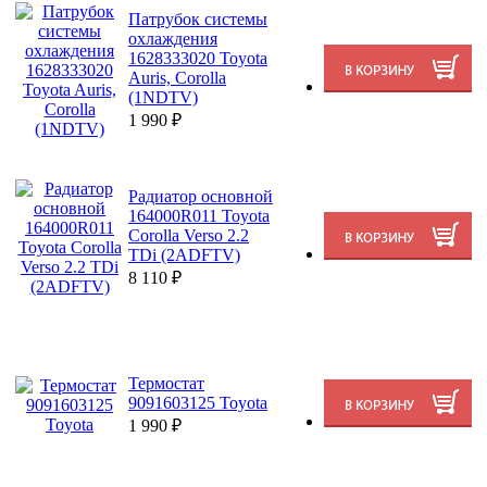
Патрубок системы
охлаждения
1628333020 Toyota
Auris, Corolla
(1NDTV)
1 990
₽
Радиатор основной
164000R011 Toyota
Corolla Verso 2.2
TDi (2ADFTV)
8 110
₽
Термостат
9091603125 Toyota
1 990
₽