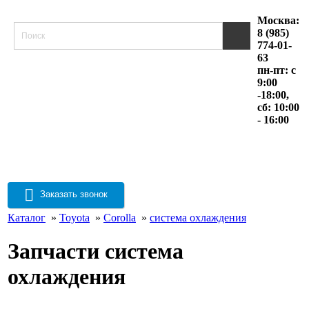
Москва:
8 (985)
774-01-
63
пн-пт: с
9:00
-18:00,
сб: 10:00
- 16:00
Заказать звонок
Каталог
»
Toyota
»
Corolla
»
система охлаждения
Запчасти система
охлаждения