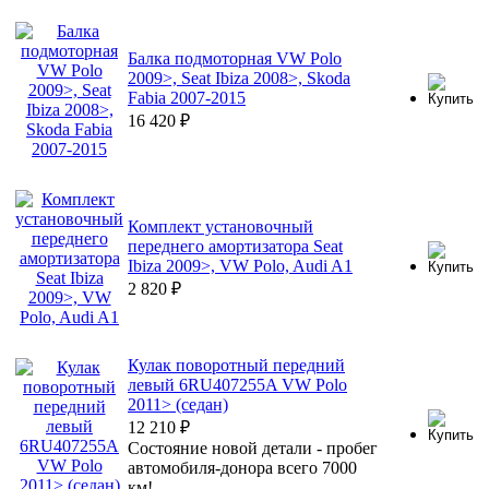
Балка подмоторная VW Polo
2009>, Seat Ibiza 2008>, Skoda
Fabia 2007-2015
16 420
₽
Комплект установочный
переднего амортизатора Seat
Ibiza 2009>, VW Polo, Audi A1
2 820
₽
Кулак поворотный передний
левый 6RU407255A VW Polo
2011> (седан)
12 210
₽
Состояние новой детали - пробег
автомобиля-донора всего 7000
км!