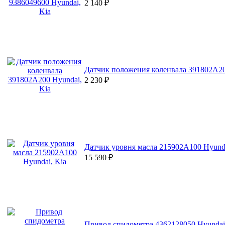
2 140
₽
Датчик положения коленвала 391802A20
2 230
₽
Датчик уровня масла 215902A100 Hyunda
15 590
₽
Привод спидометра 4362128050 Hyundai,