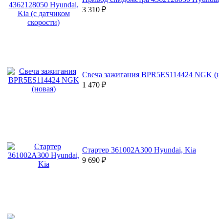
3 310
₽
Свеча зажигания BPR5ES114424 NGK (н
1 470
₽
Стартер 361002A300 Hyundai, Kia
9 690
₽