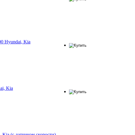
0 Hyundai, Kia
i, Kia
 Kia (с датчиком скорости)