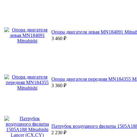
Опора двигателя левая MN184091 Mitsub
3 460
₽
Опора двигателя передняя MN184355 Mit
3 360
₽
Патрубок воздушного фильтра 1505A188 
2 230
₽