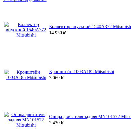
Коллектор впускной 1540A372 Mitsubish
14 950
₽
Кронштейн 1003A185 Mitsubishi
3 060
₽
Опора двигателя задняя MN101572 Mitsu
2 430
₽