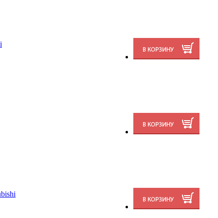
i
bishi