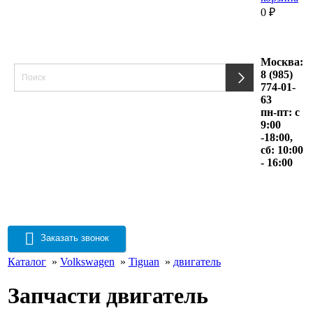
0
₽
Москва:
8 (985)
774-01-
63
пн-пт: с
9:00
-18:00,
сб: 10:00
- 16:00
Заказать звонок
Каталог
»
Volkswagen
»
Tiguan
»
двигатель
Запчасти двигатель