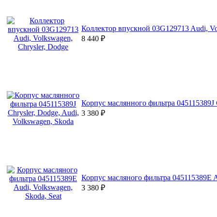
Коллектор впускной 03G129713 Audi, Vol
8 440
₽
Корпус маслянного фильтра 045115389J C
3 380
₽
Корпус масляного фильтра 045115389E Au
3 380
₽