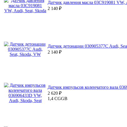
Датчик давления масла 03C919081 VW, A
2 140
₽
Датчик детонации 030905377C Audi, Sea
2 140
₽
Датчик импульсов коленчатого вала 036
2 620
₽
1,4 CGGB