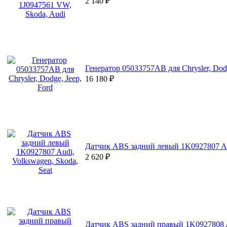
2 140
₽
Генератор 05033757AB для Chrysler, Dodg
16 180
₽
Датчик ABS задний левый 1K0927807 Aud
2 620
₽
Датчик ABS задний правый 1K0927808 Au