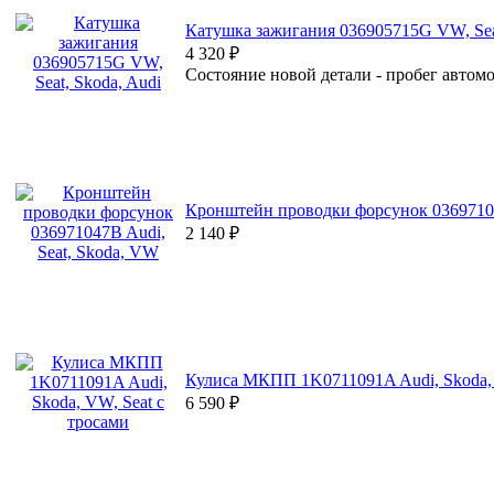
Катушка зажигания 036905715G VW, Seat
4 320
₽
Состояние новой детали - пробег автомо
Кронштейн проводки форсунок 03697104
2 140
₽
Кулиса МКПП 1K0711091A Audi, Skoda, 
6 590
₽