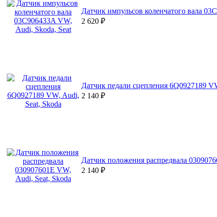
Датчик импульсов коленчатого вала 03C
2 620
₽
Датчик педали сцепления 6Q0927189 VW,
2 140
₽
Датчик положения распредвала 03090760
2 140
₽