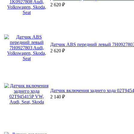
2 620
₽
Датчик ABS передний левый 7H0927803 A
2 620
₽
Датчик включения заднего хода 02T9454
2 140
₽