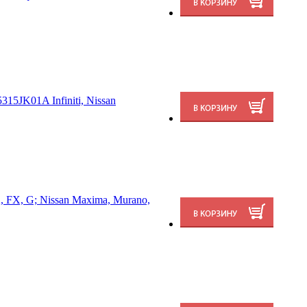
15JK01A Infiniti, Nissan
, FX, G; Nissan Maxima, Murano,