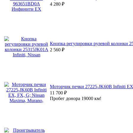
4 280
₽
Кнопка регулировки рулевой колонки 253
2 560
₽
Моторчик печки 27225-JK60B Infiniti EX
11 700
₽
Пробег донора 19000 км!