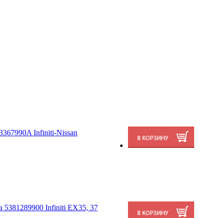
367990A Infiniti-Nissan
5381289900 Infiniti EX35, 37